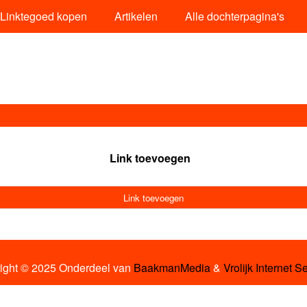
Linktegoed kopen
Artikelen
Alle dochterpagina's
Link toevoegen
Link toevoegen
ight © 2025 Onderdeel van
BaakmanMedia
&
Vrolijk Internet S