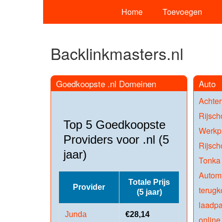
Home
Toevoegen
Backlinkmasters.nl
Goedkoopste .nl Domeinen
Auto
Achter
Rijsch
Top 5 Goedkoopste
Werkpl
Providers voor .nl (5
Rijsch
jaar)
Tonka
Automa
Totale Prijs
Provider
terugk
(5 jaar)
laadpa
Junda
€28,14
online