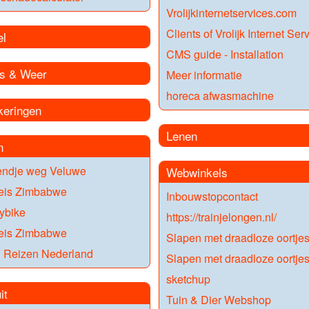
Vrolijkinternetservices.com
Clients of Vrolijk Internet Ser
el
CMS guide - Installation
s & Weer
Meer informatie
horeca afwasmachine
keringen
Lenen
n
ndje weg Veluwe
Webwinkels
eis Zimbabwe
Inbouwstopcontact
ybike
https://trainjelongen.nl/
eis Zimbabwe
Slapen met draadloze oortje
 Reizen Nederland
Slapen met draadloze oortje
sketchup
it
Tuin & Dier Webshop