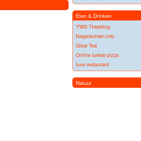
Eten & Drinken
YWS Theeblog
Nagerechten.info
Glow Tea
Online turkse pizza
luxe restaurant
Natuur