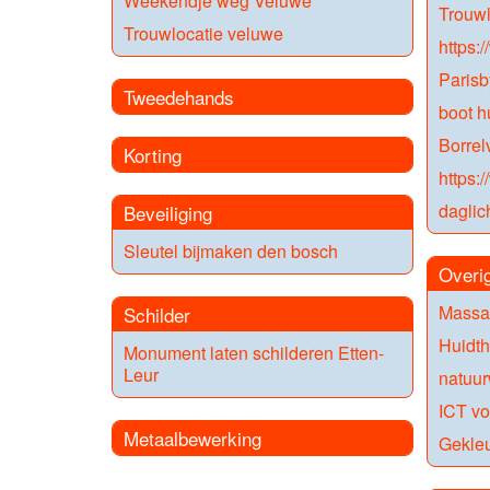
Weekendje weg Veluwe
Trouwl
Trouwlocatie veluwe
https:/
Parisb
Tweedehands
boot h
Borrelv
Korting
https:/
daglic
Beveiliging
Sleutel bijmaken den bosch
Overi
Massa
Schilder
Huidt
Monument laten schilderen Etten-
Leur
natuur
ICT vo
Metaalbewerking
Gekleu