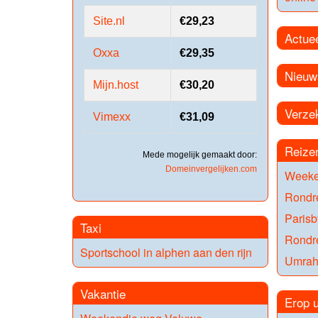
Site.nl
€29,23
Actue
Oxxa
€29,35
Nieuw
Mijn.host
€30,20
Verze
Vimexx
€31,09
Reize
Mede mogelijk gemaakt door:
Domeinvergelijken.com
Weeke
Rondr
Parisb
Taxi
Rondr
Sportschool in alphen aan den rijn
Umrah
Vakantie
Erop u