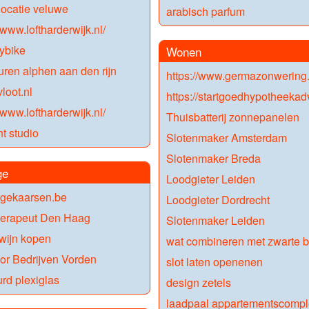
ocatie veluwe
arabisch parfum
/www.loftharderwijk.nl/
ybike
Wonen
uren alphen aan den rijn
https://www.germazonwering.
loot.nl
https://startgoedhypotheekadv
/www.loftharderwijk.nl/
Thuisbatterij zonnepanelen
ht studio
Slotenmaker Amsterdam
Slotenmaker Breda
ge
Loodgieter Leiden
gekaarsen.be
Loodgieter Dordrecht
herapeut Den Haag
Slotenmaker Leiden
wijn kopen
wat combineren met zwarte 
or Bedrijven Vorden
slot laten openenen
rd plexiglas
design zetels
laadpaal appartementscompl