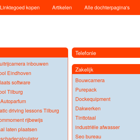
Linktegoed kopen
Artikelen
Alle dochterpagina's
Telefonie
uitrijcamera inbouwen
Zakelijk
ool Eindhoven
Bouwcamera
aats software
Purepack
ool Tilburg
Dockequipment
 Autoparfum
Dakwerken
tic driving lessons Tilburg
Tinttotaal
ommoment rijbewijs
industriële afwasser
al laten plaatsen
Seo bureau
 schadecalculator