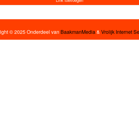
Link toevoegen
ight © 2025 Onderdeel van
BaakmanMedia
&
Vrolijk Internet S