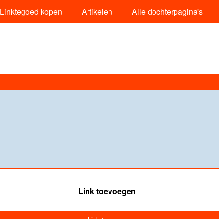
Linktegoed kopen
Artikelen
Alle dochterpagina's
Link toevoegen