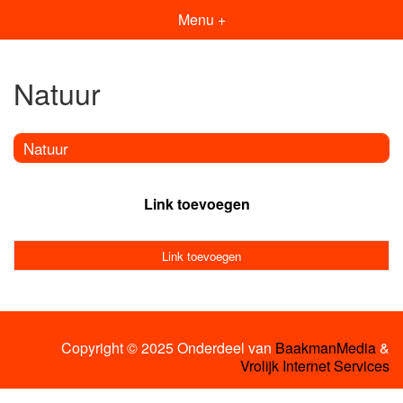
Menu +
Natuur
Natuur
Link toevoegen
Link toevoegen
Copyright © 2025 Onderdeel van
BaakmanMedia
&
Vrolijk Internet Services